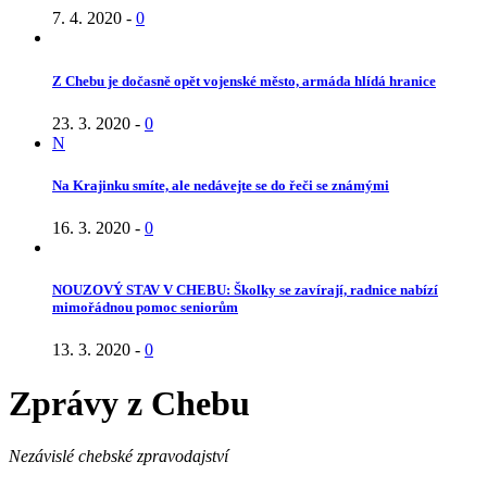
7. 4. 2020
-
0
Z Chebu je dočasně opět vojenské město, armáda hlídá hranice
23. 3. 2020
-
0
N
Na Krajinku smíte, ale nedávejte se do řeči se známými
16. 3. 2020
-
0
NOUZOVÝ STAV V CHEBU: Školky se zavírají, radnice nabízí
mimořádnou pomoc seniorům
13. 3. 2020
-
0
Zprávy z Chebu
Nezávislé chebské zpravodajství