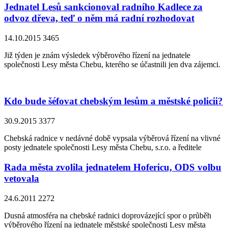
Jednatel Lesů sankcionoval radního Kadlece za
odvoz dřeva, teď o něm má radní rozhodovat
14.10.2015
3465
Již týden je znám výsledek výběrového řízení na jednatele
společnosti Lesy města Chebu, kterého se účastnili jen dva zájemci.
Kdo bude šéfovat chebským lesům a městské policii?
30.9.2015
3377
Chebská radnice v nedávné době vypsala výběrová řízení na vlivné
posty jednatele společnosti Lesy města Chebu, s.r.o. a ředitele
Rada města zvolila jednatelem Hofericu, ODS volbu
vetovala
24.6.2011
2272
Dusná atmosféra na chebské radnici doprovázející spor o průběh
výběrového řízení na jednatele městské společnosti Lesy města