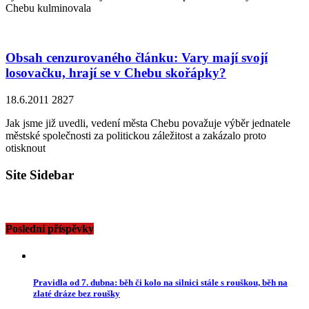
Chebu kulminovala
Obsah cenzurovaného článku: Vary mají svojí
losovačku, hrají se v Chebu skořápky?
18.6.2011
2827
Jak jsme již uvedli, vedení města Chebu považuje výběr jednatele
městské společnosti za politickou záležitost a zakázalo proto
otisknout
Site Sidebar
Poslední příspěvky
Pravidla od 7. dubna: běh či kolo na silnici stále s rouškou, běh na
zlaté dráze bez roušky