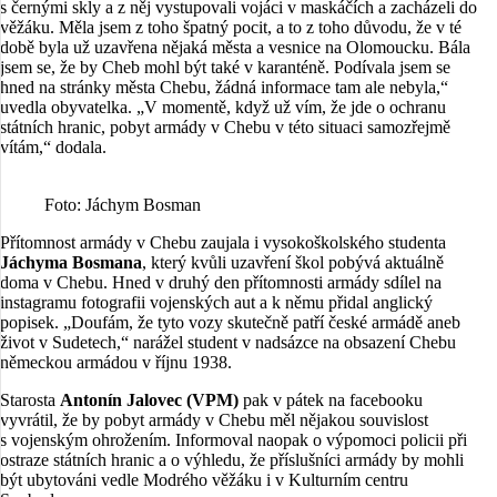
s černými skly a z něj vystupovali vojáci v maskáčích a zacházeli do
věžáku. Měla jsem z toho špatný pocit, a to z toho důvodu, že v té
době byla už uzavřena nějaká města a vesnice na Olomoucku. Bála
jsem se, že by Cheb mohl být také v karanténě. Podívala jsem se
hned na stránky města Chebu, žádná informace tam ale nebyla,“
uvedla obyvatelka. „V momentě, když už vím, že jde o ochranu
státních hranic, pobyt armády v Chebu v této situaci samozřejmě
vítám,“ dodala.
Foto: Jáchym Bosman
Přítomnost armády v Chebu zaujala i vysokoškolského studenta
Jáchyma Bosmana
, který kvůli uzavření škol pobývá aktuálně
doma v Chebu. Hned v druhý den přítomnosti armády sdílel na
instagramu fotografii vojenských aut a k němu přidal anglický
popisek. „Doufám, že tyto vozy skutečně patří české armádě aneb
život v Sudetech,“ narážel student v nadsázce na obsazení Chebu
německou armádou v říjnu 1938.
Starosta
Antonín Jalovec (VPM)
pak v pátek na facebooku
vyvrátil, že by pobyt armády v Chebu měl nějakou souvislost
s vojenským ohrožením. Informoval naopak o výpomoci policii při
ostraze státních hranic a o výhledu, že příslušníci armády by mohli
být ubytováni vedle Modrého věžáku i v Kulturním centru