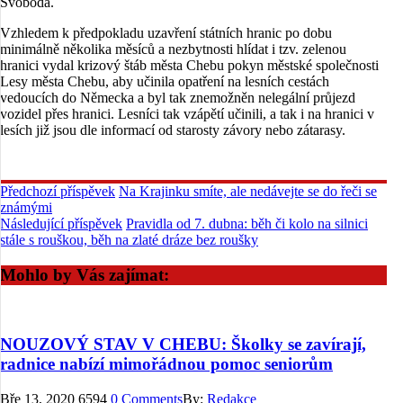
Svoboda.
Vzhledem k předpokladu uzavření státních hranic po dobu
minimálně několika měsíců a nezbytnosti hlídat i tzv. zelenou
hranici vydal krizový štáb města Chebu pokyn městské společnosti
Lesy města Chebu, aby učinila opatření na lesních cestách
vedoucích do Německa a byl tak znemožněn nelegální průjezd
vozidel přes hranici. Lesníci tak vzápětí učinili, a tak i na hranici v
lesích již jsou dle informací od starosty závory nebo zátarasy.
Předchozí příspěvek
Na Krajinku smíte, ale nedávejte se do řeči se
známými
Následující příspěvek
Pravidla od 7. dubna: běh či kolo na silnici
stále s rouškou, běh na zlaté dráze bez roušky
Mohlo by Vás zajímat:
NOUZOVÝ STAV V CHEBU: Školky se zavírají,
radnice nabízí mimořádnou pomoc seniorům
Bře 13, 2020
6594
0 Comments
By:
Redakce