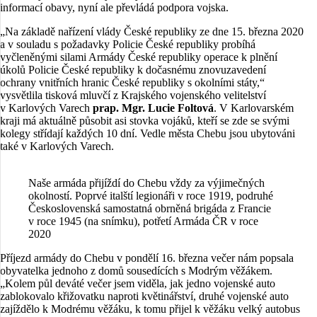
informací obavy, nyní ale převládá podpora vojska.
„Na základě nařízení vlády České republiky ze dne 15. března 2020
a v souladu s požadavky Policie České republiky probíhá
vyčleněnými silami Armády České republiky operace k plnění
úkolů Policie České republiky k dočasnému znovuzavedení
ochrany vnitřních hranic České republiky s okolními státy,“
vysvětlila tisková mluvčí z Krajského vojenského velitelství
v Karlových Varech
prap. Mgr. Lucie Foltová
. V Karlovarském
kraji má aktuálně působit asi stovka vojáků, kteří se zde se svými
kolegy střídají každých 10 dní. Vedle města Chebu jsou ubytováni
také v Karlových Varech.
Naše armáda přijíždí do Chebu vždy za výjimečných
okolností. Poprvé italští legionáři v roce 1919, podruhé
Československá samostatná obrněná brigáda z Francie
v roce 1945 (na snímku), potřetí Armáda ČR v roce
2020
Příjezd armády do Chebu v pondělí 16. března večer nám popsala
obyvatelka jednoho z domů sousedících s Modrým věžákem.
„Kolem půl deváté večer jsem viděla, jak jedno vojenské auto
zablokovalo křižovatku naproti květinářství, druhé vojenské auto
zajíždělo k Modrému věžáku, k tomu přijel k věžáku velký autobus