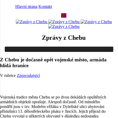
Hlavní strana
Kontakt
FB
Zprávy z Chebu
Z Chebu je dočasně opět vojenské město, armáda
hlídá hranice
V rubrice
Zpravodajství
Vojenská tradice města Chebu se po dvou dekádách opuštěných
armádních objektů oprašuje. Alespoň dočasně. Od minulého
pondělí jsou v tzv. Modrém věžáku v Dyleňské ulici ubytováni
příslušníci 13. dělostřeleckého pluku v Jincích. Jejich příjezd do
Chebu vyvolal u některých obyvatel v důsledku nedostatku