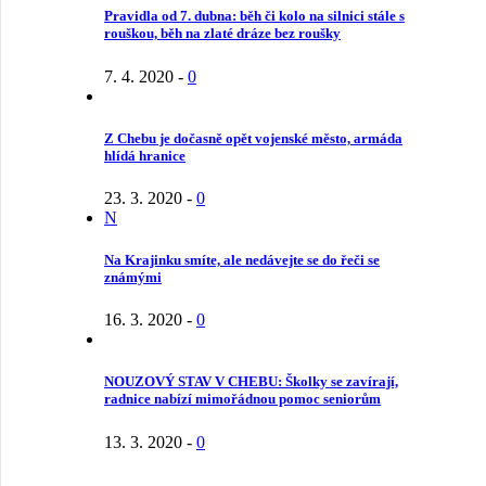
Pravidla od 7. dubna: běh či kolo na silnici stále s
rouškou, běh na zlaté dráze bez roušky
7. 4. 2020
-
0
Z Chebu je dočasně opět vojenské město, armáda
hlídá hranice
23. 3. 2020
-
0
N
Na Krajinku smíte, ale nedávejte se do řeči se
známými
16. 3. 2020
-
0
NOUZOVÝ STAV V CHEBU: Školky se zavírají,
radnice nabízí mimořádnou pomoc seniorům
13. 3. 2020
-
0