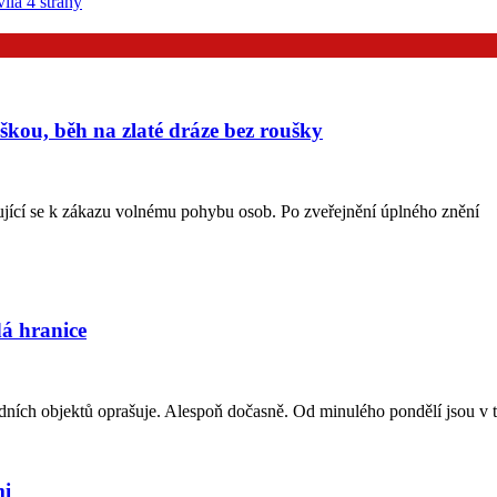
la 4 strany
ouškou, běh na zlaté dráze bez roušky
ující se k zákazu volnému pohybu osob. Po zveřejnění úplného znění
dá hranice
ích objektů oprašuje. Alespoň dočasně. Od minulého pondělí jsou v t
mi