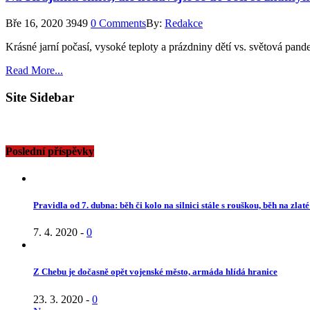
Bře 16, 2020
3949
0 Comments
By:
Redakce
Krásné jarní počasí, vysoké teploty a prázdniny dětí vs. světová p
Read More...
Site Sidebar
Poslední příspěvky
Pravidla od 7. dubna: běh či kolo na silnici stále s rouškou, běh na zlat
7. 4. 2020
-
0
Z Chebu je dočasně opět vojenské město, armáda hlídá hranice
23. 3. 2020
-
0