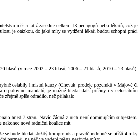
itelstvu města totiž zasedne celkem 13 pedagogů nebo lékařů, což je
losti je otázkou, do jaké míry se vytížení lékaři budou schopni práci
 hlasů (v roce 2002 – 23 hlasů, 2006 – 21 hlasů, 2010 – 23 hlasů).
chybně oslabily i místní kauzy (Chevak, prodeje pozemků v Májové či
 o polovinu mandátů, je možné hledat další příčiny i v celostátním
 zřejmě spíše odradilo, než přilákalo.
konalo hned 7 stran. Navíc žádná z nich není dominujícím subjektem.
nakonec nová radniční koalice mít.
e se bude hledat složitý kompromis a pravděpodobně se příští 4 roky
iční partneři, na něž ve vedení města nezbyde místo.