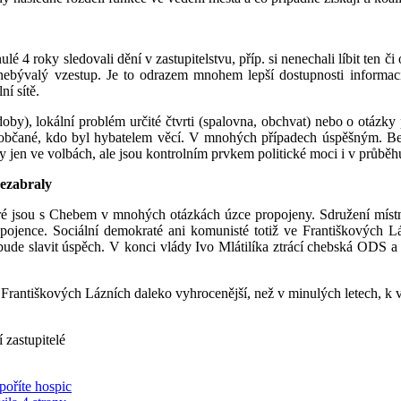
é 4 roky sledovali dění v zastupitelstvu, příp. si nenechali líbit ten či
ebývalý vzestup. Je to odrazem mnohem lepší dostupnosti informací
í sítě.
doby), lokální problém určité čtvrti (spalovna, obchvat) nebo o otázky
občané, kdo byl hybatelem věcí. V mnohých případech úspěšným. Bez 
y jen ve volbách, ale jsou kontrolním prvkem politické moci i v průbě
ezabraly
é jsou s Chebem v mnohých otázkách úzce propojeny. Sdružení místní
ojence. Sociální demokraté ani komunisté totiž ve Františkových Láz
a bude slavit úspěch. V konci vlády Ivo Mlátilíka ztrácí chebská ODS
e Františkových Lázních daleko vyhrocenější, než v minulých letech, k
 zastupitelé
oříte hospic