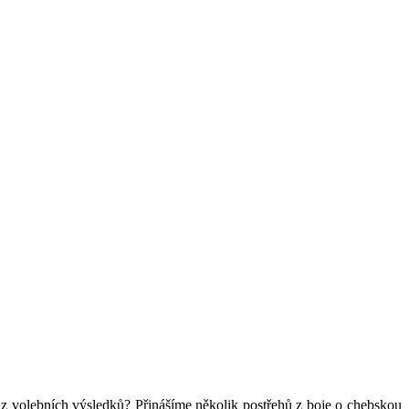
t z volebních výsledků? Přinášíme několik postřehů z boje o chebskou