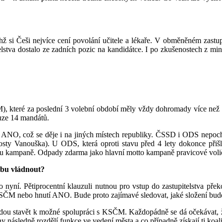
 si Češi nejvíce cení povolání učitele a lékaře. V obměněném zastup
lstva dostalo ze zadních pozic na kandidátce. I po zkušenostech z minu
které za poslední 3 volební období měly vždy dohromady více než 20
ouze 14 mandátů.
utí ANO, což se děje i na jiných místech republiky. ČSSD i ODS nepo
osty Vanouška). U ODS, která oproti stavu před 4 lety dokonce přišla
tu kampaně. Odpady zdarma jako hlavní motto kampaně pravicové voliče
ebu vládnout?
o nyní. Pětiprocentní klauzuli nutnou pro vstup do zastupitelstva pře
ČM nebo hnutí ANO. Bude proto zajímavé sledovat, jaké složení bude 
budou stavět k možné spolupráci s KSČM. Každopádně se dá očekávat, ž
ny následně rozdělí funkce ve vedení města a co případně získají ti koal