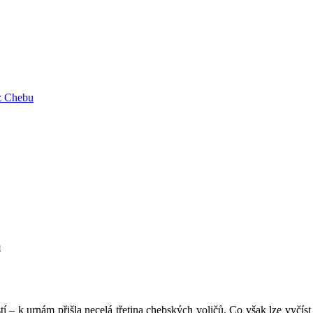
u
í – k urnám přišla necelá třetina chebských voličů. Co však lze vyčís