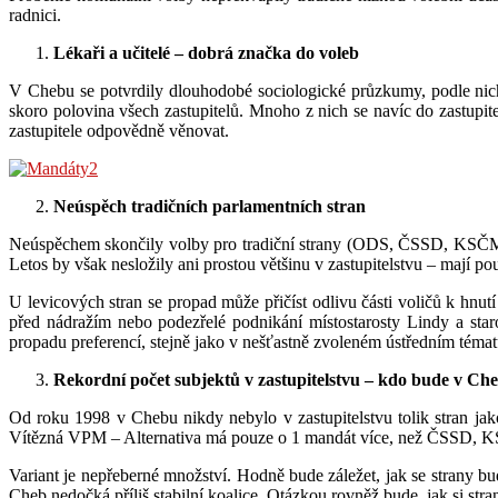
radnici.
Lékaři a učitelé – dobrá značka do voleb
V Chebu se potvrdily dlouhodobé sociologické průzkumy, podle nichž
skoro polovina všech zastupitelů. Mnoho z nich se navíc do zastupite
zastupitele odpovědně věnovat.
Neúspěch tradičních parlamentních stran
Neúspěchem skončily volby pro tradiční strany (ODS, ČSSD, KSČM), 
Letos by však nesložily ani prostou většinu v zastupitelstvu – mají p
U levicových stran se propad může přičíst odlivu části voličů k hn
před nádražím nebo podezřelé podnikání místostarosty Lindy a star
propadu preferencí, stejně jako v nešťastně zvoleném ústředním téma
Rekordní počet subjektů v zastupitelstvu – kdo bude v Ch
Od roku 1998 v Chebu nikdy nebylo v zastupitelstvu tolik stran jak
Vítězná VPM – Alternativa má pouze o 1 mandát více, než ČSSD, KS
Variant je nepřeberné množství. Hodně bude záležet, jak se strany 
Cheb nedočká příliš stabilní koalice. Otázkou rovněž bude, jak si stra