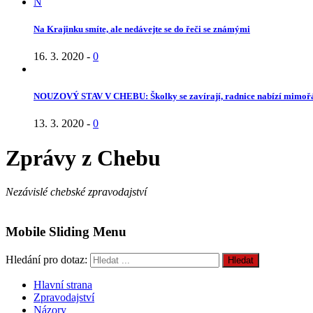
N
Na Krajinku smíte, ale nedávejte se do řeči se známými
16. 3. 2020
-
0
NOUZOVÝ STAV V CHEBU: Školky se zavírají, radnice nabízí mimoř
13. 3. 2020
-
0
Zprávy z Chebu
Nezávislé chebské zpravodajství
Mobile Sliding Menu
Hledání pro dotaz:
Hlavní strana
Zpravodajství
Názory