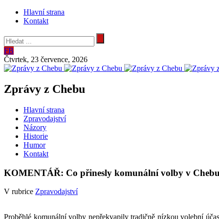
Hlavní strana
Kontakt
FB
Čtvrtek, 23 července, 2026
Zprávy z Chebu
Hlavní strana
Zpravodajství
Názory
Historie
Humor
Kontakt
KOMENTÁŘ: Co přinesly komunální volby v Cheb
V rubrice
Zpravodajství
Proběhlé komunální volby nepřekvapily tradičně nízkou volební účast