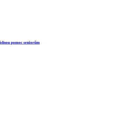
ádnou pomoc seniorům