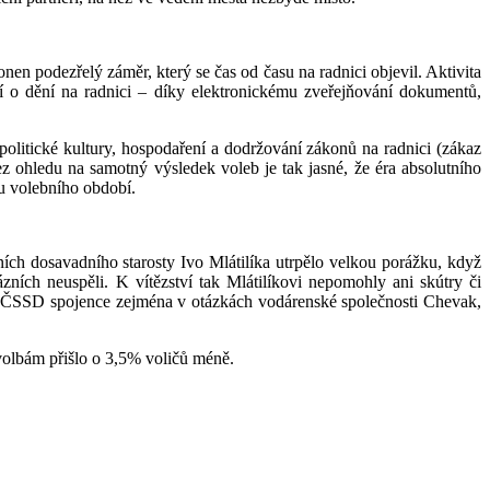
 onen podezřelý záměr, který se čas od času na radnici objevil. Aktivita
 o dění na radnici – díky elektronickému zveřejňování dokumentů,
 politické kultury, hospodaření a dodržování zákonů na radnici (zákaz
ohledu na samotný výsledek voleb je tak jasné, že éra absolutního
hu volebního období.
ch dosavadního starosty Ivo Mlátilíka utrpělo velkou porážku, když
ních neuspěli. K vítězství tak Mlátilíkovi nepomohly ani skútry či
 a ČSSD spojence zejména v otázkách vodárenské společnosti Chevak,
 volbám přišlo o 3,5% voličů méně.