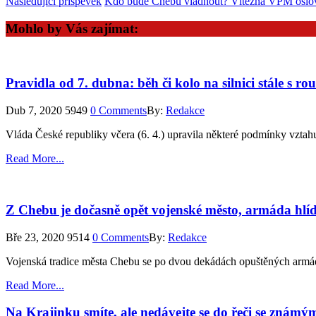
Následující příspěvek
Kdo bude Chebu vládnout? Vítězná VPM oslovi
Mohlo by Vás zajímat:
Pravidla od 7. dubna: běh či kolo na silnici stále s r
Dub 7, 2020
5949
0 Comments
By:
Redakce
Vláda České republiky včera (6. 4.) upravila některé podmínky vztah
Read More...
Z Chebu je dočasně opět vojenské město, armáda hlí
Bře 23, 2020
9514
0 Comments
By:
Redakce
Vojenská tradice města Chebu se po dvou dekádách opuštěných armádn
Read More...
Na Krajinku smíte, ale nedávejte se do řeči se známý