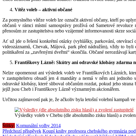
Vítěz voleb – aktivní občané
Za pomyslného vítěze voleb lze označit aktivní občany, kteří po uplynul
občanů v rámci místní samosprávy prožívá od Sametové revoluce n
přenosům ze zastupitelstva nebo vzájemné informovanosti skrze sociáln
Ať už jde o řešení konkrétní otázky (vyhlášky, parkování, otevírací 
videozáznamů, Chevak, Májová, park před nádražím), vždy to byli 
politikaření za „zavřenými dveřmi“ skončila. Občané nerozdávají kart
Františkovy Lázně: Skútry ani odravské klobásy zdarma n
Nelze opomenout ani výsledek voleb ve Františkových Lázních, kter
v zastupitelstvu obsadí jen 4 mandáty a nemá v něm ani jednoho sp
odravské klobásy, které sliboval občanům rozdat, pokud jeho stran
jejíž jsou Cheb i Františkovy Lázně významným akcionářem.
Určitou zajímavostí pak je, že ačkoliv byla letošní volební kampaň v
Výsledky voleb v Chebu (dle absolutního zisku hlasů) a zvolení
Štítky:
Komunální volby 2014
Předchozí příspěvek
Koupí knihy profesora chebského gymnázia podp