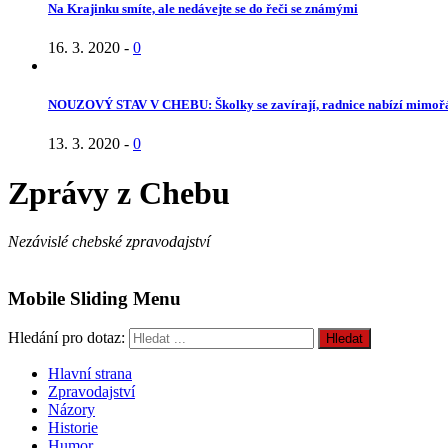
Na Krajinku smíte, ale nedávejte se do řeči se známými
16. 3. 2020
-
0
NOUZOVÝ STAV V CHEBU: Školky se zavírají, radnice nabízí mimoř
13. 3. 2020
-
0
Zprávy z Chebu
Nezávislé chebské zpravodajství
Mobile Sliding Menu
Hledání pro dotaz:
Hlavní strana
Zpravodajství
Názory
Historie
Humor