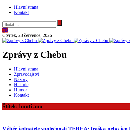
Hlavní strana
Kontakt
FB
Čtvrtek, 23 července, 2026
Zprávy z Chebu
Hlavní strana
Zpravodajství
Názory
Historie
Humor
Kontakt
Štítek:
hnutí ano
Výběr jednatele společnosti TEREA: fraška nebo jen 