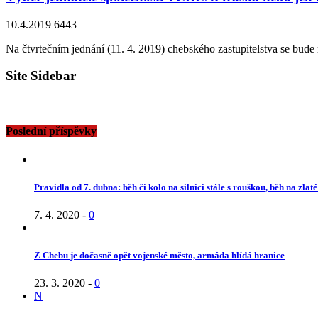
10.4.2019
6443
Na čtvrtečním jednání (11. 4. 2019) chebského zastupitelstva se bu
Site Sidebar
Poslední příspěvky
Pravidla od 7. dubna: běh či kolo na silnici stále s rouškou, běh na zlat
7. 4. 2020
-
0
Z Chebu je dočasně opět vojenské město, armáda hlídá hranice
23. 3. 2020
-
0
N