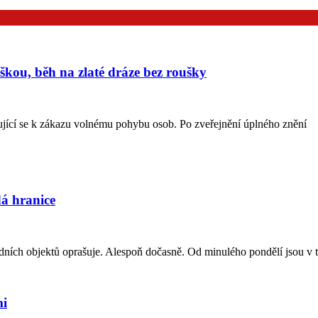
ouškou, běh na zlaté dráze bez roušky
ující se k zákazu volnému pohybu osob. Po zveřejnění úplného znění
dá hranice
ích objektů oprašuje. Alespoň dočasně. Od minulého pondělí jsou v t
mi