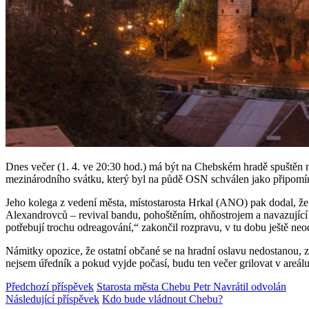
Dnes večer (1. 4. ve 20:30 hod.) má být na Chebském hradě spuštěn ne
mezinárodního svátku, který byl na půdě OSN schválen jako připomí
Jeho kolega z vedení města, místostarosta Hrkal (ANO) pak dodal, že
Alexandrovců – revival bandu, pohoštěním, ohňostrojem a navazující 
potřebují trochu odreagování,“ zakončil rozpravu, v tu dobu ještě ne
Námitky opozice, že ostatní občané se na hradní oslavu nedostanou, zů
nejsem úředník a pokud vyjde počasí, budu ten večer grilovat v areá
Předchozí příspěvek
Starosta města Chebu Petr Navrátil odvolán
Následující příspěvek
Kdo bude vládnout Chebu?