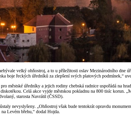
bývale velký ohňostroj, a to u příležitosti oslav Mezinárodního dne úř
nka boje řeckých úředníků za zlepšení svých platových podmínek,“ uve
 pro městské úředníky a jejich rodiny chebská radnice uspořádá na hra
diskotékou. Celá akce vyjde městskou pokladnu na 800 tisíc korun. „Mě
odvolaný, starosta Navrátil (ČSSD).
staly nevyslyšeny. „Ohňostroj však bude tentokrát opravdu monumentální,
lu na Levém břehu,“ dodal Hojda.