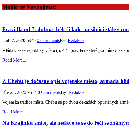
Mohlo by Vás zajímat:
Pravidla od 7. dubna: běh či kolo na silnici stále s r
Dub 7, 2020
5949
0 Comments
By:
Redakce
Vláda České republiky včera (6. 4.) upravila některé podmínky vztah
Read More...
Z Chebu je dočasně opět vojenské město, armáda hlí
Bře 23, 2020
9514
0 Comments
By:
Redakce
Vojenská tradice města Chebu se po dvou dekádách opuštěných armádn
Read More...
Na Krajinku smíte, ale nedávejte se do řeči se známý