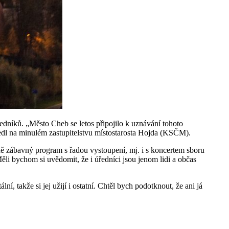
edníků. „Město Cheb se letos připojilo k uznávání tohoto
dl na minulém zastupitelstvu místostarosta Hojda (KSČM).
dě zábavný program s řadou vystoupení, mj. i s koncertem sboru
li bychom si uvědomit, že i úředníci jsou jenom lidi a občas
 takže si jej užijí i ostatní. Chtěl bych podotknout, že ani já