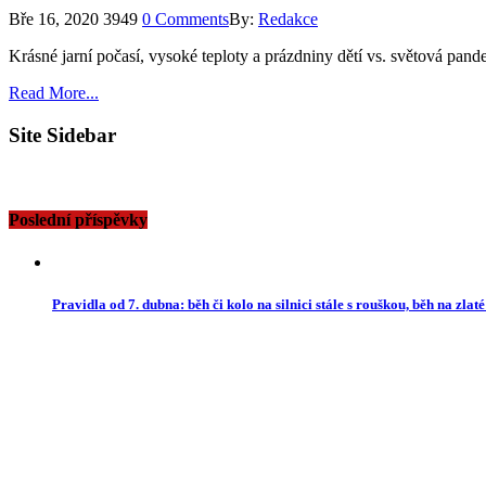
Bře 16, 2020
3949
0 Comments
By:
Redakce
Krásné jarní počasí, vysoké teploty a prázdniny dětí vs. světová p
Read More...
Site Sidebar
Poslední příspěvky
Pravidla od 7. dubna: běh či kolo na silnici stále s rouškou, běh na zlat
7. 4. 2020
-
0
Z Chebu je dočasně opět vojenské město, armáda hlídá hranice
23. 3. 2020
-
0
N