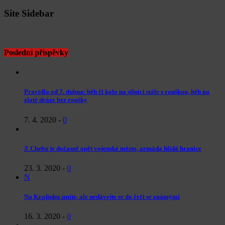
Site Sidebar
Poslední příspěvky
Pravidla od 7. dubna: běh či kolo na silnici stále s rouškou, běh na
zlaté dráze bez roušky
7. 4. 2020
-
0
Z Chebu je dočasně opět vojenské město, armáda hlídá hranice
23. 3. 2020
-
0
N
Na Krajinku smíte, ale nedávejte se do řeči se známými
16. 3. 2020
-
0