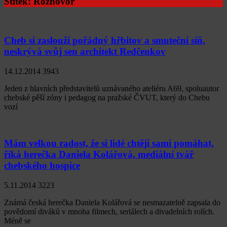
Štítek:
Rozhovor
Cheb si zaslouží pořádný hřbitov a smuteční síň,
neskrývá svůj sen architekt Redčenkov
14.12.2014
3943
Jeden z hlavních představitelů uznávaného ateliéru A69, spoluautor
chebské pěší zóny i pedagog na pražské ČVUT, který do Chebu
vozí
Mám velkou radost, že si lidé chtějí sami pomáhat,
říká herečka Daniela Kolářová, mediální tvář
chebského hospice
5.11.2014
3223
Známá česká herečka Daniela Kolářová se nesmazatelně zapsala do
povědomí diváků v mnoha filmech, seriálech a divadelních rolích.
Méně se