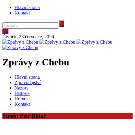
Hlavní strana
Kontakt
FB
Čtvrtek, 23 července, 2026
Zprávy z Chebu
Hlavní strana
Zpravodajství
Názory
Historie
Humor
Kontakt
Štítek:
Petr Bidař