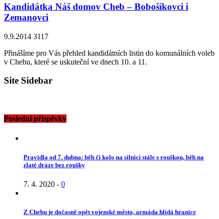
Kandidátka Náš domov Cheb – Bobošíkovci i
Zemanovci
9.9.2014
3117
Přinášíme pro Vás přehled kandidátních listin do komunálních voleb
v Chebu, které se uskuteční ve dnech 10. a 11.
Site Sidebar
Poslední příspěvky
Pravidla od 7. dubna: běh či kolo na silnici stále s rouškou, běh na
zlaté dráze bez roušky
7. 4. 2020
-
0
Z Chebu je dočasně opět vojenské město, armáda hlídá hranice