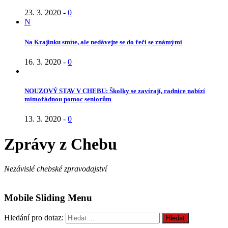
23. 3. 2020
-
0
N
Na Krajinku smíte, ale nedávejte se do řeči se známými
16. 3. 2020
-
0
NOUZOVÝ STAV V CHEBU: Školky se zavírají, radnice nabízí
mimořádnou pomoc seniorům
13. 3. 2020
-
0
Zprávy z Chebu
Nezávislé chebské zpravodajství
Mobile Sliding Menu
Hledání pro dotaz: