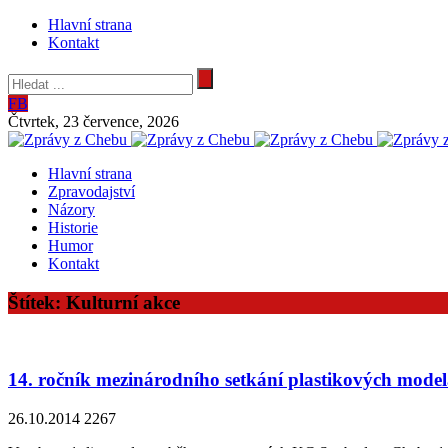
Hlavní strana
Kontakt
FB
Čtvrtek, 23 července, 2026
Zprávy
Hlavní strana
Zpravodajství
z
Názory
Historie
Chebu
Humor
Kontakt
Štítek:
Kulturní akce
14. ročník mezinárodního setkání plastikových mode
26.10.2014
2267