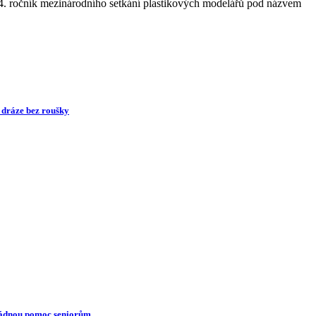
4. ročník mezinárodního setkání plastikových modelářů pod názvem
é dráze bez roušky
ádnou pomoc seniorům