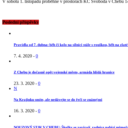
V sobotu 1. listopadu proběhne v prostorách KC Svoboda v Chebu 1
Site
Sidebar
Poslední příspěvky
Pravidla od 7. dubna: běh či kolo na silnici stále s rouškou, běh na zlat
7. 4. 2020
-
0
Z Chebu je dočasně opět vojenské město, armáda hlídá hranice
23. 3. 2020
-
0
N
Na Krajinku smíte, ale nedávejte se do řeči se známými
16. 3. 2020
-
0
NOUZOVÝ STAV V CHEBU: Školky se zavírají, radnice nabízí mimoř