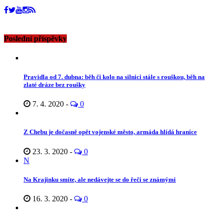
Poslední příspěvky
Pravidla od 7. dubna: běh či kolo na silnici stále s rouškou, běh na
zlaté dráze bez roušky
7. 4. 2020
-
0
Z Chebu je dočasně opět vojenské město, armáda hlídá hranice
23. 3. 2020
-
0
N
Na Krajinku smíte, ale nedávejte se do řeči se známými
16. 3. 2020
-
0