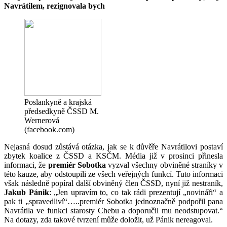
Navrátilem, rezignovala bych
Poslankyně a krajská
předsedkyně ČSSD M.
Wernerová
(facebook.com)
Nejasná dosud zůstává otázka, jak se k důvěře Navrátilovi postaví
zbytek koalice z ČSSD a KSČM. Média již v prosinci přinesla
informaci, že
premiér Sobotka
vyzval všechny obviněné straníky v
této kauze, aby odstoupili ze všech veřejných funkcí. Tuto informaci
však následně popíral další obviněný člen ČSSD, nyní již nestraník,
Jakub Pánik
: „Jen upravím to, co tak rádi prezentují „novináři“ a
pak ti „spravedliví“…..premiér Sobotka jednoznačně podpořil pana
Navrátila ve funkci starosty Chebu a doporučil mu neodstupovat.“
Na dotazy, zda takové tvrzení může doložit, už Pánik nereagoval.