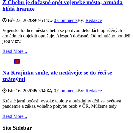
Z Chebu je dočasně opět vojenské město, armáda
hlídá hranice
Bře 23, 2020
9514
0 Comments
By:
Redakce
Vojenská tradice města Chebu se po dvou dekádách opuštěných
armádních objektů oprašuje. Alespoň dočasně. Od minulého pondělí
jsou v tzv.
Read More...
Na Krajinku smíte, ale nedávejte se do řeči se
známými
Bře 16, 2020
3949
0 Comments
By:
Redakce
Krásné jarní počasí, vysoké teploty a prázdniny dětí vs. světová
pandemie a zákaz volného pohybu osob v ČR. Můžeme tedy
Read More...
Site Sidebar