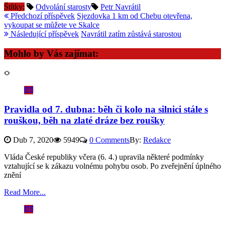
Štítky:
Odvolání starosty
Petr Navrátil
Předchozí příspěvek
Sjezdovka 1 km od Chebu otevřena,
vykoupat se můžete ve Skalce
Následující příspěvek
Navrátil zatím zůstává starostou
Mohlo by Vás zajímat:
Pravidla od 7. dubna: běh či kolo na silnici stále s
rouškou, běh na zlaté dráze bez roušky
Dub 7, 2020
5949
0 Comments
By:
Redakce
Vláda České republiky včera (6. 4.) upravila některé podmínky
vztahující se k zákazu volnému pohybu osob. Po zveřejnění úplného
znění
Read More...