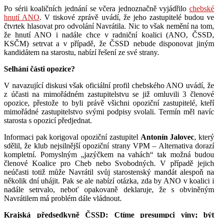
Po sérii koaličních jednání se včera jednoznačně vyjádřilo
chebské
hnutí ANO
. V tiskové zprávě uvádí, že jeho zastupitelé budou ve
čtvrtek hlasovat pro odvolání Navrátila. Nic to však nemění na tom,
že hnutí ANO i nadále chce v radniční koalici (ANO, ČSSD,
KSČM) setrvat a v případě, že ČSSD nebude disponovat jiným
kandidátem na starostu, nabízí řešení ze své strany.
Selhání části opozice?
V navazující diskusi však oficiální profil chebského ANO uvádí, že
z účasti na mimořádném zastupitelstvu se již omluvili 3 členové
opozice, přestože to byli právě všichni opoziční zastupitelé, kteří
mimořádné zastupitelstvo svými podpisy svolali. Termín měl navíc
starosta s opozicí předjednat.
Informaci pak korigoval opoziční zastupitel
Antonín Jalovec
, který
sdělil, že klub nejsilnější opoziční strany VPM – Alternativa dorazí
kompletní. Pomyslným „jazýčkem na vahách“ tak možná budou
členové Koalice pro Cheb nebo Svobodných. V případě jejich
neúčasti totiž může Navrátil svůj starostenský mandát alespoň na
několik dní uhájit. Pak se ale nabízí otázka, zda by ANO v koalici i
nadále setrvalo, neboť opakovaně deklaruje, že s obviněným
Navrátilem má problém dále vládnout.
Krajská předsedkyně ČSSD: Ctíme presumpci viny; být