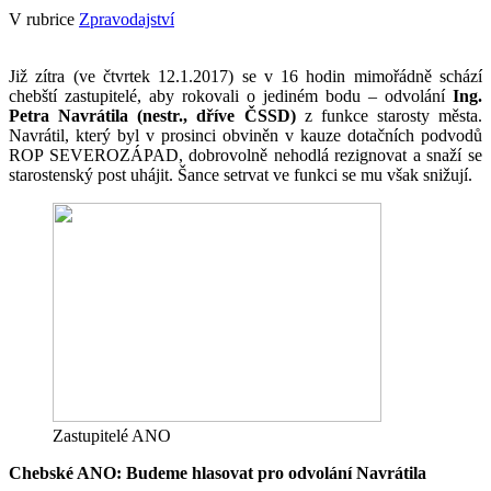
V rubrice
Zpravodajství
Již zítra (ve čtvrtek 12.1.2017) se v 16 hodin mimořádně schází
chebští zastupitelé, aby rokovali o jediném bodu – odvolání
Ing.
Petra Navrátila (nestr., dříve ČSSD)
z funkce starosty města.
Navrátil, který byl v prosinci obviněn v kauze dotačních podvodů
ROP SEVEROZÁPAD, dobrovolně nehodlá rezignovat a snaží se
starostenský post uhájit. Šance setrvat ve funkci se mu však snižují.
Zastupitelé ANO
Chebské ANO: Budeme hlasovat pro odvolání Navrátila