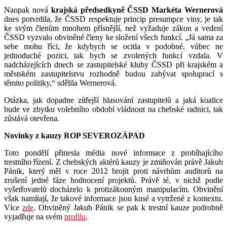
Naopak nová
krajská předsedkyně ČSSD Markéta Wernerová
dnes potvrdila, že ČSSD respektuje princip presumpce viny, je tak
ke svým členům mnohem přísnější, než vyžaduje zákon a vedení
ČSSD vyzvalo obviněné členy ke složení všech funkcí. „Já sama za
sebe mohu říci, že kdybych se ocitla v podobné, vůbec ne
jednoduché pozici, tak bych se zvolených funkcí vzdala. V
nadcházejících dnech se zastupitelské kluby ČSSD při krajském a
městském zastupitelstvu rozhodně budou zabývat spoluprací s
těmito politiky,“ sdělila Wernerová.
Otázka, jak dopadne zítřejší hlasování zastupitelů a jaká koalice
bude ve zbytku volebního období vládnout na chebské radnici, tak
zůstává otevřena.
Novinky z kauzy ROP SEVEROZÁPAD
Toto pondělí přinesla média nové informace z probíhajícího
trestního řízení. Z chebských aktérů kauzy je zmiňován právě Jakub
Pánik, který měl v roce 2012 brojit proti návrhům auditorů na
zrušení jedné fáze hodnocení projektů. Právě té, v nichž podle
vyšetřovatelů docházelo k protizákonným manipulacím. Obvinění
však namítají, že takové informace jsou kusé a vytržené z kontextu.
Více
zde
. Obviněný Jakub Pánik se pak k trestní kauze podrobně
vyjadřuje na svém
profilu
.